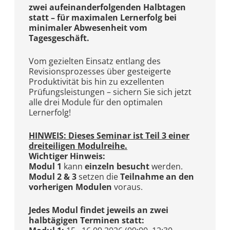
zwei aufeinanderfolgenden Halbtagen
statt – für maximalen Lernerfolg bei
minimaler Abwesenheit vom
Tagesgeschäft.
Vom gezielten Einsatz entlang des
Revisionsprozesses über gesteigerte
Produktivität bis hin zu exzellenten
Prüfungsleistungen – sichern Sie sich jetzt
alle drei Module für den optimalen
Lernerfolg!
HINWEIS: Dieses Seminar ist Teil 3 einer
dreiteiligen Modulreihe.
Wichtiger Hinweis:
Modul 1
kann
einzeln besucht
werden.
Modul 2 & 3
setzen die
Teilnahme an den
vorherigen Modulen
voraus.
Jedes Modul findet jeweils an zwei
halbtägigen Terminen statt: